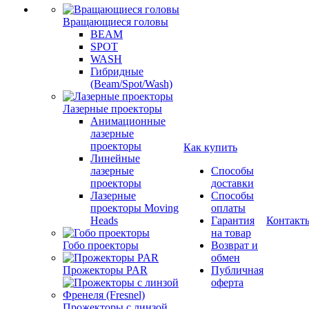
Вращающиеся головы
BEAM
SPOT
WASH
Гибридные
(Beam/Spot/Wash)
Лазерные проекторы
Анимационные
лазерные
проекторы
Как купить
Линейные
лазерные
Способы
проекторы
доставки
Лазерные
Способы
проекторы Moving
оплаты
Heads
Гарантия
Контакт
на товар
Гобо проекторы
Возврат и
обмен
Прожекторы PAR
Публичная
оферта
Прожекторы с линзой