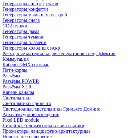
Генераторы спецэффектов
Генераторы конфетти
Генераторы мыльных пузырей
Генераторы снега
CO2 пушки
Генераторы дыма
Генераторы тумана
Генераторы пламени
Генераторы холодных искр
Расходные материалы для генераторов спецэффектов
Коммутация
Кабели DMX готовые
Патч-корды
Разъёмы
Разъёмы POWER
Разъёмы XLR
Кабель-каналы
Светильники
Светильники Грильято
Светодиодные светильники Грильято Домино
Архитектурное освещение
Pixel LED module
Линейные прожекторы и светильники
Прожекторы ландшафтно-архитектурные
Новогоднее освещение