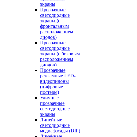
экраны
Прозрачные
светодиодные
экраны (с
фронтальным
расположением
диодов)
Прозрачные
светодиодные
экраны (с боковым
расположением
диодов)
Прозрачные
рекламные LED-
видеопилоны
(цифровые
постеры)
Уличные
прозрачные
светодиодные
экраны
Линейные
светодиодные
медиафасады (DIP)
Линейные