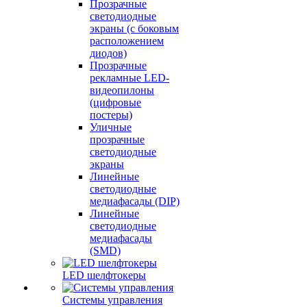
Прозрачные
светодиодные
экраны (с боковым
расположением
диодов)
Прозрачные
рекламные LED-
видеопилоны
(цифровые
постеры)
Уличные
прозрачные
светодиодные
экраны
Линейные
светодиодные
медиафасады (DIP)
Линейные
светодиодные
медиафасады
(SMD)
LED шелфтокеры
Системы управления