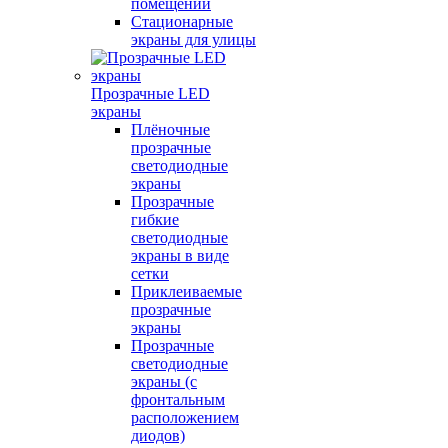
помещений
Стационарные
экраны для улицы
Прозрачные LED
экраны
Плёночные
прозрачные
светодиодные
экраны
Прозрачные
гибкие
светодиодные
экраны в виде
сетки
Приклеиваемые
прозрачные
экраны
Прозрачные
светодиодные
экраны (с
фронтальным
расположением
диодов)