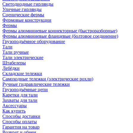
Светодиодные гирлянды
Уличные гирлянды
Сценические фермы
Фермовые конструкции
Фермы
Фермы алюминиевые коннекторные (быстроразборные)
Фермы алюминиевые фланцевые (болтовое соединение)
Грузоподъёмное оборудование
Тали
Тали ручные
Тали электрические
Штабелеры
Лебёдки
Складские тележки
Самоходные тележки (электрические рохли)
Ручные гидравлические тележки
Грузоподъёмные цепи
Каретки для тали
Захваты для тали
Аксессуары
Как купить
Способы доставки
Способы оплаты
Гарантия на товар
Возврат и обмен