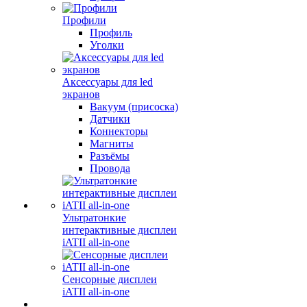
Профили
Профиль
Уголки
Аксессуары для led
экранов
Вакуум (присоска)
Датчики
Коннекторы
Магниты
Разъёмы
Провода
Ультратонкие
интерактивные дисплеи
iATII all-in-one
Сенсорные дисплеи
iATII all-in-one