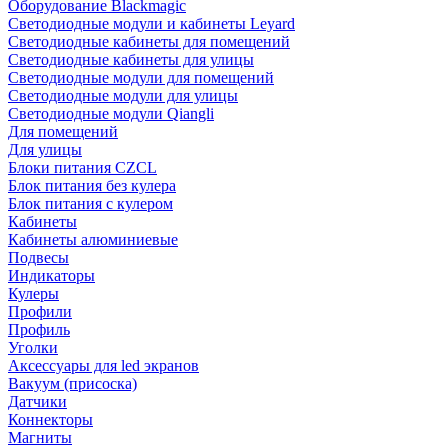
Оборудование Blackmagic
Светодиодные модули и кабинеты Leyard
Светодиодные кабинеты для помещений
Светодиодные кабинеты для улицы
Светодиодные модули для помещений
Светодиодные модули для улицы
Светодиодные модули Qiangli
Для помещений
Для улицы
Блоки питания CZCL
Блок питания без кулера
Блок питания с кулером
Кабинеты
Кабинеты алюминиевые
Подвесы
Индикаторы
Кулеры
Профили
Профиль
Уголки
Аксессуары для led экранов
Вакуум (присоска)
Датчики
Коннекторы
Магниты