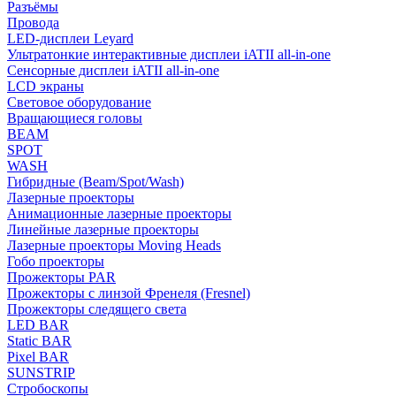
Разъёмы
Провода
LED-дисплеи Leyard
Ультратонкие интерактивные дисплеи iATII all-in-one
Сенсорные дисплеи iATII all-in-one
LCD экраны
Световое оборудование
Вращающиеся головы
BEAM
SPOT
WASH
Гибридные (Beam/Spot/Wash)
Лазерные проекторы
Анимационные лазерные проекторы
Линейные лазерные проекторы
Лазерные проекторы Moving Heads
Гобо проекторы
Прожекторы PAR
Прожекторы с линзой Френеля (Fresnel)
Прожекторы следящего света
LED BAR
Static BAR
Pixel BAR
SUNSTRIP
Стробоскопы