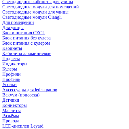
Светодиодные кабинеты для улицы
Светодиодные модули для помещений
Светодиодные модули для улицы
Светодиодные модули Qiangli
Для помещений
Для улицы
Блоки питания CZCL
Блок питания без кулера
Блок питания с кулером
Кабинеты
Кабинеты алюминиевые
Подвесы
Индикаторы
Кулеры
Профили
Профиль
Уголки
Аксессуары для led экранов
Вакуум (присоска)
Датчики
Коннекторы
Магниты
Разъёмы
Провода
LED-дисплеи Leyard