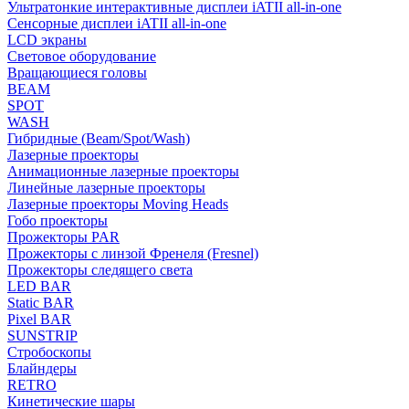
Ультратонкие интерактивные дисплеи iATII all-in-one
Сенсорные дисплеи iATII all-in-one
LCD экраны
Световое оборудование
Вращающиеся головы
BEAM
SPOT
WASH
Гибридные (Beam/Spot/Wash)
Лазерные проекторы
Анимационные лазерные проекторы
Линейные лазерные проекторы
Лазерные проекторы Moving Heads
Гобо проекторы
Прожекторы PAR
Прожекторы с линзой Френеля (Fresnel)
Прожекторы следящего света
LED BAR
Static BAR
Pixel BAR
SUNSTRIP
Стробоскопы
Блайндеры
RETRO
Кинетические шары