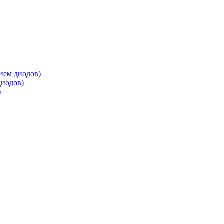
ием диодов)
диодов)
)