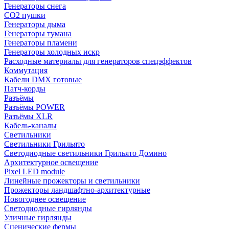
Генераторы снега
CO2 пушки
Генераторы дыма
Генераторы тумана
Генераторы пламени
Генераторы холодных искр
Расходные материалы для генераторов спецэффектов
Коммутация
Кабели DMX готовые
Патч-корды
Разъёмы
Разъёмы POWER
Разъёмы XLR
Кабель-каналы
Светильники
Светильники Грильято
Светодиодные светильники Грильято Домино
Архитектурное освещение
Pixel LED module
Линейные прожекторы и светильники
Прожекторы ландшафтно-архитектурные
Новогоднее освещение
Светодиодные гирлянды
Уличные гирлянды
Сценические фермы