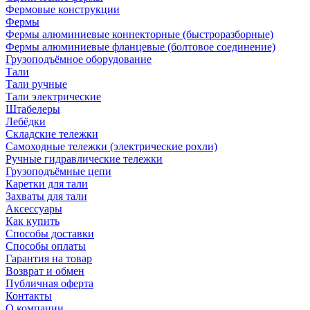
Фермовые конструкции
Фермы
Фермы алюминиевые коннекторные (быстроразборные)
Фермы алюминиевые фланцевые (болтовое соединение)
Грузоподъёмное оборудование
Тали
Тали ручные
Тали электрические
Штабелеры
Лебёдки
Складские тележки
Самоходные тележки (электрические рохли)
Ручные гидравлические тележки
Грузоподъёмные цепи
Каретки для тали
Захваты для тали
Аксессуары
Как купить
Способы доставки
Способы оплаты
Гарантия на товар
Возврат и обмен
Публичная оферта
Контакты
О компании