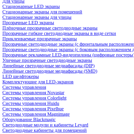
Для улицы
Стационарные LED экраны
Стационарные экраны для помещений
Стационарные экраны для улицы
Прозрачные LED экраны
Плёночные прозрачные светодиодные экраны
Прозрачные гибкие светодиодные экраны в виде сетки
Приклеиваемые прозрачные экраны
Прозрачные светодиодные экраны (с фронтальным расположен
Прозрачные светодиодные экраны (с боковым расположением 
Прозрачные рекламные LED-видеопилоны (цифровые постеры
Уличные прозрачные светодиодные экраны
Линейные светодиодные медиафасады (DIP)
Линейные светодиодные медиафасады (SMD)
LED шелфтокеры
Комплектующие для LED-экранов
Системы управления
Системы управления Novastar
Системы управления Colorlight
Системы управления Huidu
Системы управления Pixelhue
Системы управления Magnimage
Оборудование Blackmagic
Светодиодные модули и кабинеты Leyard
Светодиодные кабинеты для помещений